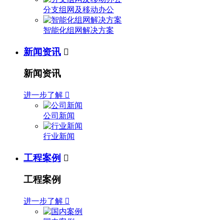
分支组网及移动办公
智能化组网解决方案
新闻资讯

新闻资讯
进一步了解

公司新闻
行业新闻
工程案例

工程案例
进一步了解
