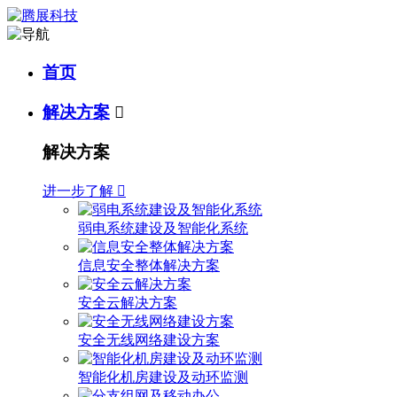
首页
解决方案

解决方案
进一步了解

弱电系统建设及智能化系统
信息安全整体解决方案
安全云解决方案
安全无线网络建设方案
智能化机房建设及动环监测